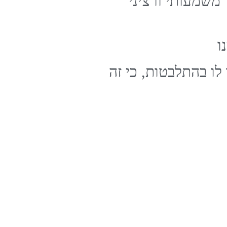
 משמעותי ורציני
נו
achia sa)ואשמח מאוד לעזור לו בהתלבטות, כי זה