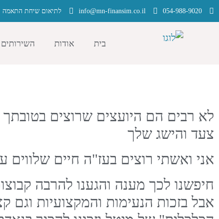
054-988-9020
info@mn-finansim.co.il
לתיאום שיחת התאמה ל
בית
אודות
השירותים 
לא רבים הם היועצים שרוצים בטובתך ה
צעד והישג שלך
אני ואשתי רוצים בעז"ה חיים שלווים עם
חיפשנו לכך מענה והגענו להרבה קבוצות
אבל בזכות הנעימות והמקצועיות וגם קצ