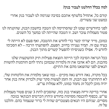
למה בכלל החלטנו לעבור בנק?
קודם כל, אתחיל בלשתף אתכם בסיבה שגרמה לנו לעבור בנק אחרי
כמעט שני עשורים.
לפני כחודשיים שמנו לב שהסתיימה לנו הטבה בחשבון הבנק, שהקנתה לנו
פטור מעמלות עובר ושב. זו הטבה שהייתה לנו במשך כל השנים.
כמובן, מייד יצרתי קשר כדי לחדש את ההטבה, ואף פעם לא הייתה לי
בעיה עם זה. תמיד נעניתי בחיוב. הפעם, להפתעתי הרבה – לא הסכימו
לחדש לי. אפילו כשניסיתי להפעיל קשרים מתוך הבנק.
ככל הנראה הסיבה לכך הייתה הוצאת פעילות תיק ההשקעות שלנו
מהבנק. הם לא אהבו את זה (למרות שכמובן נתתי להם הזדמנות להשוות
תנאים לפני שהוצאנו מהם את התיק).
בכל מקרה, נאה דורש נאה מקיים – כמו שאני מלמדת את הלקוחות שלי,
לא התחתנתי עם הבנק, זה הזמן לעשות סקר שוק ולבדוק איזה בנק אחר
יהיה מוכן לקבל זוג נחמד כמונו, ללא עמלות עו"ש.
אחרי בדיקה זריזה מצאתי בנק כזה, שהסכים לתת 3 שנים פטור מעמלות
עו"ש, בכפוף להכנסה מסוימת בחודש וגיהוץ הכרטיס הבנקאי בגובה
מסויים. שניהם היו תנאים מצטברים שהיה לי ברור שנעמוד בהם. והלכנו
על זה.