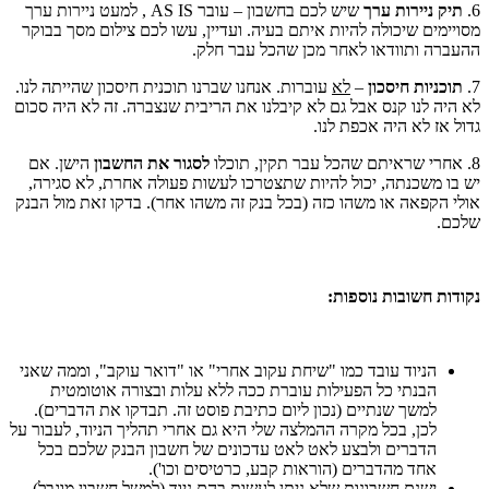
6.
תיק ניירות ערך
שיש לכם בחשבון – עובר AS IS , למעט ניירות ערך
מסויימים שיכולה להיות איתם בעיה. ועדיין, עשו לכם צילום מסך בבוקר
ההעברה ותוודאו לאחר מכן שהכל עבר חלק.
7.
תוכניות חיסכון
–
לא
עוברות. אנחנו שברנו תוכנית חיסכון שהייתה לנו.
לא היה לנו קנס אבל גם לא קיבלנו את הריבית שנצברה. זה לא היה סכום
גדול אז לא היה אכפת לנו.
8. אחרי שראיתם שהכל עבר תקין, תוכלו
לסגור את החשבון
הישן. אם
יש בו משכנתה, יכול להיות שתצטרכו לעשות פעולה אחרת, לא סגירה,
אולי הקפאה או משהו כזה (בכל בנק זה משהו אחר). בדקו זאת מול הבנק
שלכם.
נקודות חשובות נוספות:
הניוד עובד כמו "שיחת עקוב אחרי" או "דואר עוקב", וממה שאני
הבנתי כל הפעילות עוברת ככה ללא עלות ובצורה אוטומטית
למשך שנתיים (נכון ליום כתיבת פוסט זה. תבדקו את הדברים).
לכן, בכל מקרה ההמלצה שלי היא גם אחרי תהליך הניוד, לעבור על
הדברים ולבצע לאט לאט עדכונים של חשבון הבנק שלכם בכל
אחד מהדברים (הוראות קבע, כרטיסים וכו').
ישנם חשבונות שלא ניתן לעשות בהם ניוד (למשל חשבון מוגבל).