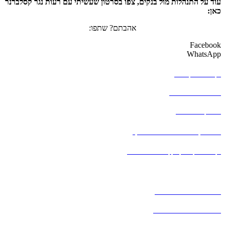
עוד על התנהלות מול בנקים, צפו בסרטון שעשיתי עם רעות נגר קסלברנר
כאן:
אהבתם? שתפו:
Facebook
WhatsApp
איך לבחור יועץ פיננסי
תוכנית הפריצה הכלכלית
מחשבון ריבית דריבית
מחשבון פנסיוני להגדלת הכסף
לקבלת אבחון וייעוץ מקיף לפנסיה ולביטוחים
פנסיה נט
גמל נט
הספר – "אינטליגנציה כלכלית"
פלייליסט סרטוני הדרכה פיננסים