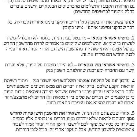
מאיפה. האם מחשבון העו"ש ישירות, או מאחד מהכרטיסים שלכם (כן –
גם הוראות הקבע והתשלומים מהכרטיסים הבנקאיים הישנים עוברים
כחלק מהניוד לכרטיסים החדשים)
אנחנו עשינו את זה בקובץ גוגל דרייב וחילקנו בינינו אחריות לבדיקה. כל
דבר שבדקנו וסיימנו איתנו – ציינו בקובץ.
2.
כרטיס אשראי בנקאי
– מתבטל בעת הניוד, כלומר לא תוכלו להמשיך
לעשות בו שימוש. התשלומים שקיימים בו אמורים לרדת מהחשבון החדש.
בפועל אצלנו ראיתי שזה ירד מהחשבון הישן גם אחרי הניוד, ואחרי פנייה
לבנק החדש הם סידרו את זה.
3.
כרטיסי אשראי חוץ בנקאיים
– לא הייתי סומכת על הניוד, אלא יוצרת
קשר עם החברה ומעדכנת שהחלפתם חשבון בנק
4.
עדכון יזום על החלפת אמצעי תשלום/פרטי חשבון בנק
– מתוך רשימת
הוראות הקבע שלכם, בדקו איזה דברים הם ממש חשובים ומשמעותיים
ולהם כדאי לבצע עדכון פרטי כרטיס אשראי בצורה עצמאית טרום הניוד.
כי כן לפעמים יש דברים שנופלים בין הכסאות ואז החיוב לא מתבצע/חוזר
ואתם לא רוצים למצוא את עצמכם פתאום בחוב.
5. אחרי שביצעתם את הניוד,
השאירו את החשבון הישן פחות לחודש
נוסף
ותעקבו לראות שלא יורדים ממנו דברים או נכנסים אליו כספים.
בעיקרון כל כסף שמופקד לכם לחשבון הישן אחרי הניוד אמור לעבור
אוטומטית לחשבון החדש, אבל תעקבו אחרי זה. כנ"ל לגבי הורדות.