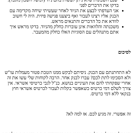
בדקו את הדברים לפני
אני העדפתי לבצע את הניוד לאחר שעשיתי שיחה מקדימה עם
הבנק אליו רצינו לעבור ואף ביצענו פגישה פיזית. היה לי חשוב
לוודא את כל הדברים והתנאים מראש.
משכנתה והלוואות אינן עוברות כחלק מהניוד. בדקו מראש איך
אתם מתנהלים עם הסוגיות האלו כחלק מהמעבר.
לסיכום
לא התחתנתם עם הבנק. ניסיתם לבקש ממנו הטבת פטור מעמלות עו"ש
ולא הסכימו לתת לכם? עברו לבנק אחר. הרבה לקוחות שלי עשו את זה
אחרי שפקחתי להם את העיניים בנושא. כנ"ל לגבי כרטיסי אשראי. אין
צורך לשלם דמי כרטיס כשאפשר בקלות לעבור לכרטיס אשראי חוץ
בנקאי ללא דמי כרטיס.
זה אפשרי. זה מגיע לכם. אז למה לא?