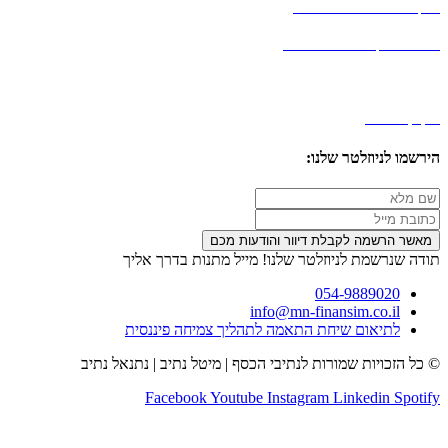
מדריך פיננסי לזוגות צעירים במתנה
כלי לניהול התקציב המשפחתי במתנה
תקנון האתר ומדיניות שמירת פרטיות
תקנון נגישות
הירשמו לניוזלטר שלנו:
תודה שנרשמת לניוזלטר שלנו! מייל מתנות בדרך אליך
054-9889020
info@mn-finansim.co.il
לתיאום שיחת התאמה לתהליך צמיחה פיננסית
© כל הזכויות שמורות לנתיבי הכסף | מיטל נתיב | נתנאל נתיב
Facebook
Youtube
Instagram
Linkedin
Spotify
עיצוב ובניית אתרים
moonart