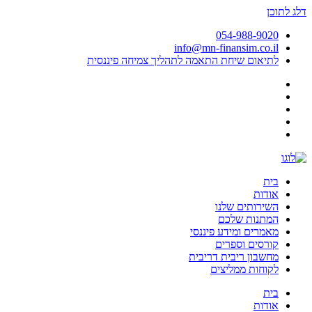
דלג לתוכן
054-988-9020
info@mn-finansim.co.il
לתיאום שיחת התאמה לתהליך צמיחה פיננסית
בית
אודות
השירותים שלנו
המתנות שלכם
מאמרים ומידע פיננסי
קורסים וספרים
מחשבון ריבית דריבית
לקוחות ממליצים
בית
אודות