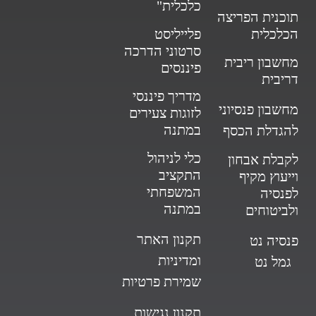
כלכלית"
תוכנית הפריצה
הכלכלית
פלייליסט
סרטוני הדרכה
מחשבון ריבית
פיננסים
דריבית
מדריך פיננסי
מחשבון פנסיוני
לזוגות צעירים
במתנה
להגדלת הכסף
כלי לניהול
לקבלת אבחון
התקציב
וייעוץ מקיף
המשפחתי
לפנסיה
במתנה
ולביטוחים
תקנון האתר
פנסיה נט
ומדיניות
גמל נט
שמירת פרטיות
תקנון נגישות