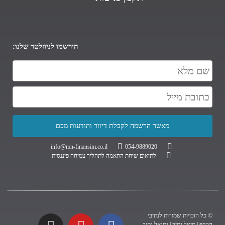
הירשמו לניוזלטר שלנו:
info@mn-finansim.co.il
054-9889020
לתיאום שיחת התאמה לתהליך צמיחה פיננסית
© כל הזכויות שמורות לנתיבי
הכסף | מיטל נתיב | נתנאל נתיב