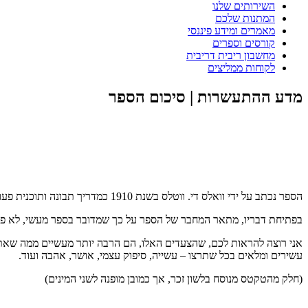
השירותים שלנו
המתנות שלכם
מאמרים ומידע פיננסי
קורסים וספרים
מחשבון ריבית דריבית
לקוחות ממליצים
מדע ההתעשרות | סיכום הספר
הספר נכתב על ידי וואלס די. ווטלס בשנת 1910 כמדריך תבונה ותוכנית פעולה מעשית להתעשרות, אבל לא רק..
בפתיחת דבריו, מתאר המחבר של הספר על כך שמדובר בספר מעשי, לא פילו
אני רוצה להראות לכם, שהצעדים האלו, הם הרבה יותר מעשיים ממה שאתם
עשירים ומלאים בכל שתרצו – עשייה, סיפוק עצמי, אושר, אהבה ועוד.
(חלק מהטקטס מנוסח בלשון זכר, אך כמובן מופנה לשני המינים)