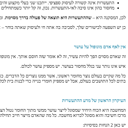
התעשרות אינה קשורה לעיסוק ספציפי. ייתכנו שני בעלי מקצוע זה
מחסור בהון אינו סיבה לאי-התעשרות. נכון, זה קל יותר כשמתחילי
לכן, המסקנה היא –
שההתעשרות היא תוצאה של פעולה בדרך מסוימת
. ו
כן יש השפעה לכישורים שלך, לסביבה בה אתה חי ולעיסוק שאתה בוחר – א
אין לאף אדם מונופול על עושר
זה שאדם מסוים הפך להיות עשיר, זה לא אומר שזה חוסם אותך. אין מונופו
איש אינו נותר עני בגלל מחסור בעושר. יש מספיק עושר לכולם.
כל מה שקיים בעולם נוצר מחומר ראשוני, אשר ממנו נוצרים כל הדברים. כא
בתים לכל התושבים בעולם, אבל יש מספיק חומרי בנייה כדי לבנות בית לכ
העיקרון הראשון של מדע ההתעשרות
המחשבה היא הכוח היחיד שמסוגל לייצר עושר ממשי מתוך החומר נטול הצ
מרכז חשיבה והוא מסוגל לברוא מחשבה. כל מה שהאדם מייצר חייב תחילה
יש כאן 2 הנחות בסיסיות: