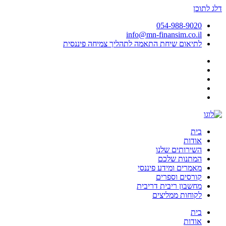
דלג לתוכן
054-988-9020
info@mn-finansim.co.il
לתיאום שיחת התאמה לתהליך צמיחה פיננסית
בית
אודות
השירותים שלנו
המתנות שלכם
מאמרים ומידע פיננסי
קורסים וספרים
מחשבון ריבית דריבית
לקוחות ממליצים
בית
אודות