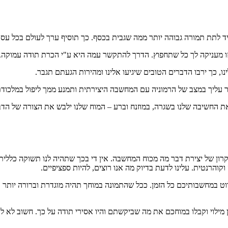
ד לתת תמורה גבוהה יותר ממה שגבית בכסף. כך תוסיף ערך לעולם בכל ע
 זו מעניקה לך כל שתחפוץ. הדרך להתקשר עמה היא ע"י הכרת תודה עמוקה.
, כך ירבו הדברים הטובים שיגיעו אלינו ומהירות הגעתם תגבר.
ר עליך במצב של הרמוניה עם המחשבה היצירתית ותמנע ממך ליפול במלכוד
החשיבה שלנו בשגרה, במוזנח וברע – המוח שלנו ילבש את הצורה של הדברי
ן של יצירת דבר מה מכוח המחשבה. אין די בכך שתהיה לנו תשוקה כללית על
והרנטית. עלינו לדעת בדיוק מה אנו רוצים, להיות ספציפיים.
וט במחשבותיכם כל הזמן. ככל שהתמונה במוחך תהיה מוגדרת וברורה יותר ו
מילוי וקבלו במוחכם את מה שביקשתם והיו אסירי תודה על כך. חשוב לא ל