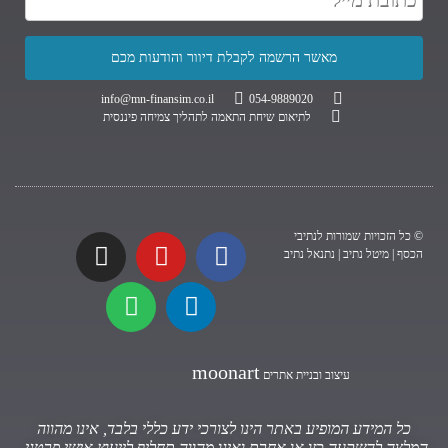
info@mn-finansim.co.il
054-9889020
לתיאום שיחת התאמה לתהליך צמיחה פיננסית
© כל הזכויות שמורות לנתיבי
הכסף | מיטל נתיב | נתנאל נתיב
moonart
עיצוב ובניית אתרים
כל המידע המופיע באתר הינו לצורכי ידע כללי בלבד, אינו מהווה
המלצה להשקעה כזו או אחרת ואינו מהווה תחליף לייעוץ אישי פרטני.