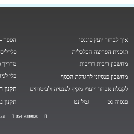
איך לבחור יועץ פיננסי
הספר – 
תוכנית הפריצה הכלכלית
פלייליס
מחשבון ריבית דריבית
מדריך פ
כלי לני
מחשבון פנסיוני להגדלת הכסף
תקנון ה
לקבלת אבחון וייעוץ מקיף לפנסיה ולביטוחים
פנסיה נט
גמל נט
תקנון נ
.il
054-9889020