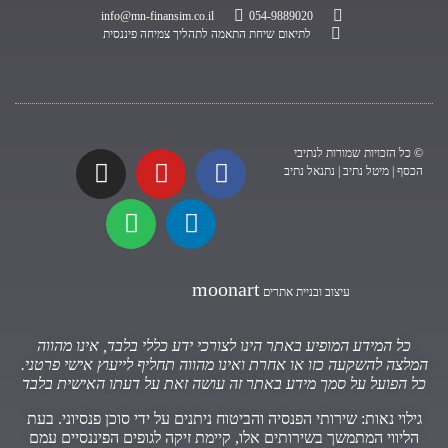
info@mn-finansim.co.il
054-9889020
לתיאום שיחת התאמה לתהליך צמיחה פיננסית
© כל הזכויות שמורות לנתיבי
הכסף | מיטל נתיב | נתנאל נתיב
moonart
עיצוב ובניית אתרים
כל המידע המופיע באתר הינו לצורכי ידע כללי בלבד, אינו מהווה
המלצה להשקעה כזו או אחרת ואינו מהווה תחליף לייעוץ אישי פרטני.
כל הפועל על סמך מידע באתר זה עושה זאת על דעתו האישית בלבד
גילוי נאות: שירותי הפנסיה והביטוח ניתנים על ידי סוכן פנסיוני. בעת
הליווי המתמשך בשירותים אלו, קיימת זיקה לגופים הפיננסיים עמם