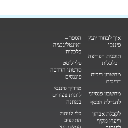
איך לבחור יועץ
הספר –
פיננסי
"אינטליגנציה
כלכלית"
תוכנית הפריצה
הכלכלית
פלייליסט
סרטוני הדרכה
מחשבון ריבית
פיננסים
דריבית
מדריך פיננסי
מחשבון פנסיוני
לזוגות צעירים
במתנה
להגדלת הכסף
כלי לניהול
לקבלת אבחון
התקציב
וייעוץ מקיף
המשפחתי
לפנסיה